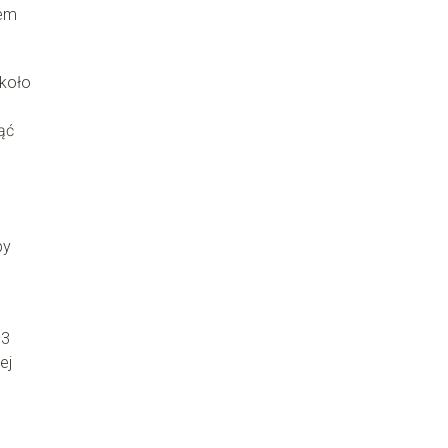
sem
około
ąć
by
–3
ej