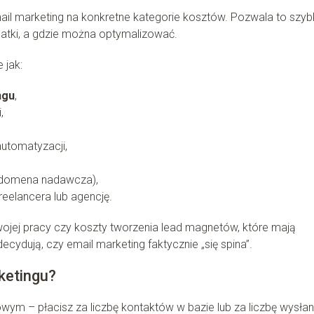
ail marketing na konkretne kategorie kosztów. Pozwala to szy
atki, a gdzie można optymalizować.
 jak:
ngu
,
,
automatyzacji,
,
, domena nadawcza),
freelancera lub agencję.
ojej pracy czy koszty tworzenia lead magnetów, które mają
ydują, czy email marketing faktycznie „się spina”.
ketingu?
ym – płacisz za liczbę kontaktów w bazie lub za liczbę wysła