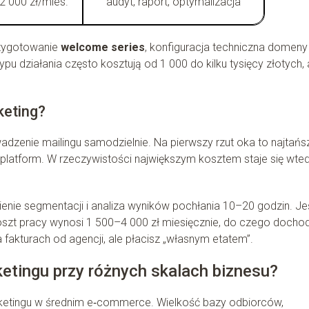
2 000 zł/mies.
audyt, raport, optymalizacja
rzygotowanie
welcome series
, konfiguracja techniczna domeny
 działania często kosztują od 1 000 do kilku tysięcy złotych, 
keting?
wadzenie mailingu samodzielnie. Na pierwszy rzut oka to najtańs
platform. W rzeczywistości największym kosztem staje się wte
nie segmentacji i analiza wyników pochłania 10–20 godzin. Jeś
szt pracy wynosi 1 500–4 000 zł miesięcznie, do czego dochod
fakturach od agencji, ale płacisz „własnym etatem”.
ketingu przy różnych skalach biznesu?
marketingu w średnim e‑commerce. Wielkość bazy odbiorców,