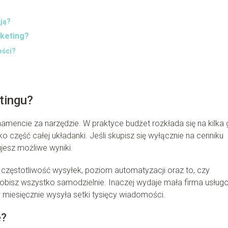
ją?
rketing?
ości?
tingu?
mencie za narzędzie. W praktyce budżet rozkłada się na kilka 
 część całej układanki. Jeśli skupisz się wyłącznie na cenniku
ujesz możliwe wyniki.
częstotliwość wysyłek, poziom automatyzacji oraz to, czy
 robisz wszystko samodzielnie. Inaczej wydaje mała firma usłu
 miesięcznie wysyła setki tysięcy wiadomości.
ę?