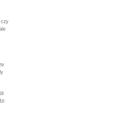
 czy
ale
ze
dy
li
zi