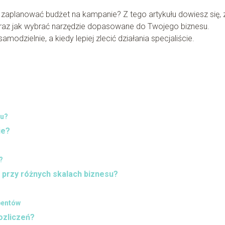
jak zaplanować budżet na kampanie? Z tego artykułu dowiesz się, 
 oraz jak wybrać narzędzie dopasowane do Twojego biznesu.
modzielnie, a kiedy lepiej zlecić działania specjaliście.
gu?
ie?
?
 przy różnych skalach biznesu?
bentów
ozliczeń?