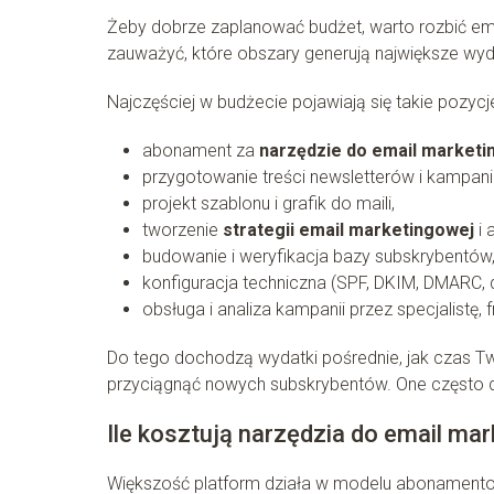
Żeby dobrze zaplanować budżet, warto rozbić em
zauważyć, które obszary generują największe wyd
Najczęściej w budżecie pojawiają się takie pozycje
abonament za
narzędzie do email marketi
przygotowanie treści newsletterów i kampanii
projekt szablonu i grafik do maili,
tworzenie
strategii email marketingowej
i 
budowanie i weryfikacja bazy subskrybentów
konfiguracja techniczna (SPF, DKIM, DMARC
obsługa i analiza kampanii przez specjalistę, 
Do tego dochodzą wydatki pośrednie, jak czas Tw
przyciągnąć nowych subskrybentów. One często dec
Ile kosztują narzędzia do email mar
Większość platform działa w modelu abonamentow