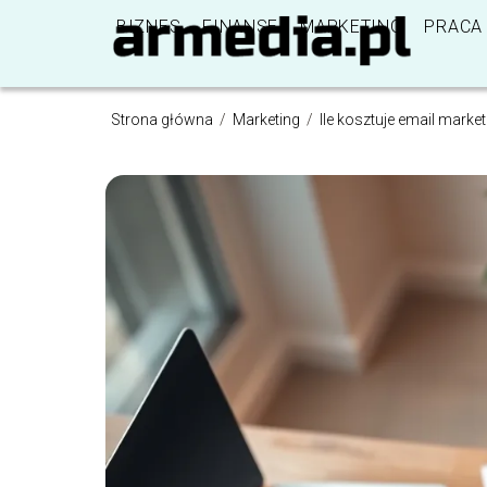
BIZNES
FINANSE
MARKETING
PRACA
Strona główna
/
Marketing
/
Ile kosztuje email mark