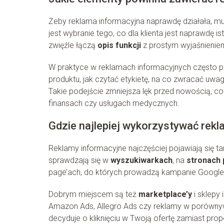
Żeby reklama informacyjna naprawdę działała, mu
jest wybranie tego, co dla klienta jest naprawdę i
zwięźle łączą
opis funkcji
z prostym wyjaśnieniem
W praktyce w reklamach informacyjnych często po
produktu, jak czytać etykietę, na co zwracać uwag
Takie podejście zmniejsza lęk przed nowością, c
finansach czy usługach medycznych.
Gdzie najlepiej wykorzystywać rek
Reklamy informacyjne najczęściej pojawiają się t
sprawdzają się w
wyszukiwarkach
, na
stronach
page’ach, do których prowadzą kampanie Google 
Dobrym miejscem są też
marketplace’y
i sklepy
Amazon Ads, Allegro Ads czy reklamy w porówny
decyduje o kliknięciu w Twoją ofertę zamiast propo