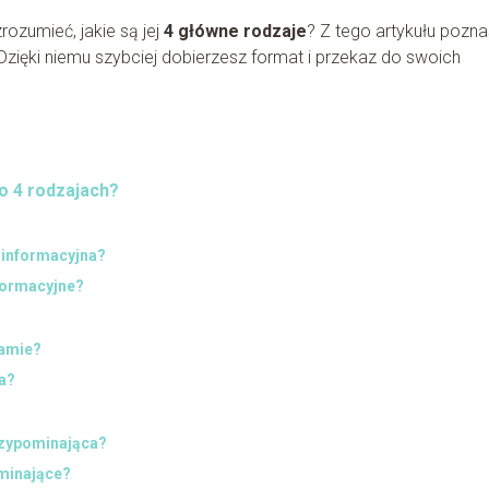
ozumieć, jakie są jej
4 główne rodzaje
? Z tego artykułu pozn
 Dzięki niemu szybciej dobierzesz format i przekaz do swoich
o 4 rodzajach?
 informacyjna?
formacyjne?
lamie?
na?
rzypominająca?
ominające?