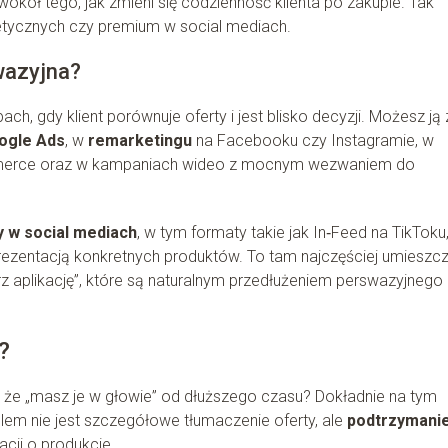
okół tego, jak zmieni się codzienność klienta po zakupie. Tak
tycznych czy premium w social mediach.
swazyjna?
h, gdy klient porównuje oferty i jest blisko decyzji. Możesz ją 
ogle Ads
, w
remarketingu
na Facebooku czy Instagramie, w
merce oraz w kampaniach wideo z mocnym wezwaniem do
 w social mediach
, w tym formaty takie jak In‑Feed na TikToku
rezentacją konkretnych produktów. To tam najczęściej umieszc
ierz aplikację”, które są naturalnym przedłużeniem perswazyjnego
?
, że „masz je w głowie” od dłuższego czasu? Dokładnie na tym
elem nie jest szczegółowe tłumaczenie oferty, ale
podtrzymani
acji o produkcie.