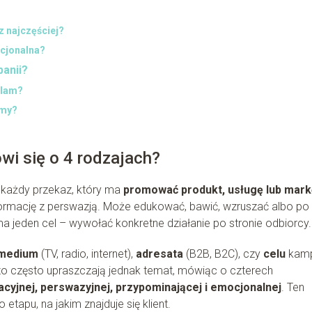
z najczęściej?
ocjonalna?
panii?
klam?
amy?
wi się o 4 rodzajach?
 każdy przekaz, który ma
promować produkt, usługę lub mark
ormację z perswazją. Może edukować, bawić, wzruszać albo po
ma jeden cel – wywołać konkretne działanie po stronie odbiorcy.
medium
(TV, radio, internet),
adresata
(B2B, B2C), czy
celu
kamp
dzo często upraszczają jednak temat, mówiąc o czterech
acyjnej, perswazyjnej, przypominającej i emocjonalnej
. Ten
apu, na jakim znajduje się klient.