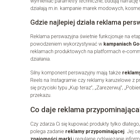
wymieniać parametry techniczne, budują narrację w
działają m.in. kampanie marek modowych, kosme
Gdzie najlepiej działa reklama per
Reklama perswazyjna świetnie funkcjonuje na etapac
powodzeniem wykorzystywać w
kampaniach Go
reklamach produktowych na platformach e‑com
działania.
Silny komponent perswazyjny mają także
reklamy
Reels na Instagramie czy reklamy karuzelowe z p
się przyciski typu „Kup teraz”, „Zarezerwuj”, „Pob
przekazu.
Co daje reklama przypominająca
Czy zdarza Ci się kupować produkty tylko dlatego
polega zadanie
reklamy przypominającej
. Jej c
znajomości marki
i regularne odświeżanie inform