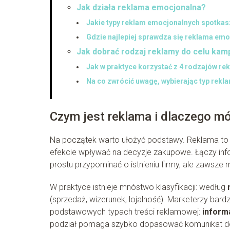
Jak działa reklama emocjonalna?
Jakie typy reklam emocjonalnych spotkas
Gdzie najlepiej sprawdza się reklama em
Jak dobrać rodzaj reklamy do celu kam
Jak w praktyce korzystać z 4 rodzajów re
Na co zwrócić uwagę, wybierając typ rekl
Czym jest reklama i dlaczego mó
Na początek warto ułożyć podstawy. Reklama to
efekcie wpływać na decyzje zakupowe. Łączy inf
prostu przypominać o istnieniu firmy, ale zawsze 
W praktyce istnieje mnóstwo klasyfikacji: według
(sprzedaż, wizerunek, lojalność). Marketerzy bar
podstawowych typach treści reklamowej:
inform
podział pomaga szybko dopasować komunikat do et