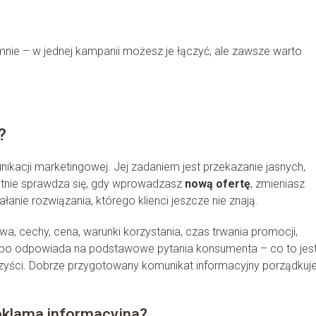
mnie – w jednej kampanii możesz je łączyć, ale zawsze warto
?
ikacji marketingowej. Jej zadaniem jest przekazanie jasnych,
ietnie sprawdza się, gdy wprowadzasz
nową ofertę
, zmieniasz
anie rozwiązania, którego klienci jeszcze nie znają.
a, cechy, cena, warunki korzystania, czas trwania promocji,
e, bo odpowiada na podstawowe pytania konsumenta – co to jest,
korzyści. Dobrze przygotowany komunikat informacyjny porządkuj
eklama informacyjna?