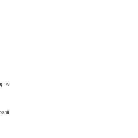
ę
i w
anii