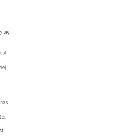
y się
est
iej
 nas
ci.
st