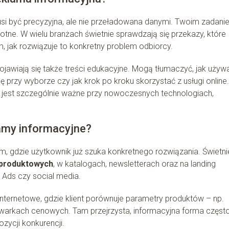
si być precyzyjna, ale nie przeładowana danymi. Twoim zadan
stotne. W wielu branżach świetnie sprawdzają się przekazy, które
, jak rozwiązuje to konkretny problem odbiorcy.
jawiają się także treści edukacyjne. Mogą tłumaczyć, jak używ
ę przy wyborze czy jak krok po kroku skorzystać z usługi online.
o jest szczególnie ważne przy nowoczesnych technologiach,
lamy informacyjne?
am, gdzie użytkownik już szuka konkretnego rozwiązania. Świetni
 produktowych
, w katalogach, newsletterach oraz na landing
Ads czy social media.
 internetowe, gdzie klient porównuje parametry produktów – np.
warkach cenowych. Tam przejrzysta, informacyjna forma częst
zycji konkurencji.