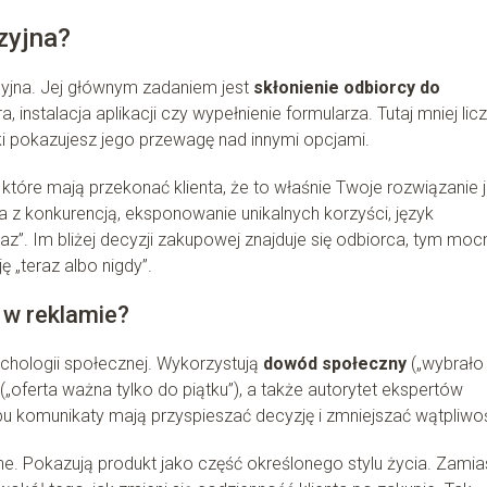
zyjna?
cyjna. Jej głównym zadaniem jest
skłonienie odbiorcy do
 instalacja aplikacji czy wypełnienie formularza. Tutaj mniej licz
aki pokazujesz jego przewagę nad innymi opcjami.
które mają przekonać klienta, że to właśnie Twoje rozwiązanie j
a z konkurencją, eksponowanie unikalnych korzyści, język
az”. Im bliżej decyzji zakupowej znajduje się odbiorca, tym mocn
 „teraz albo nigdy”.
ę w reklamie?
chologii społecznej. Wykorzystują
dowód społeczny
(„wybrało
(„oferta ważna tylko do piątku”), a także autorytet ekspertów
ypu komunikaty mają przyspieszać decyzję i zmniejszać wątpliwoś
jne. Pokazują produkt jako część określonego stylu życia. Zamia