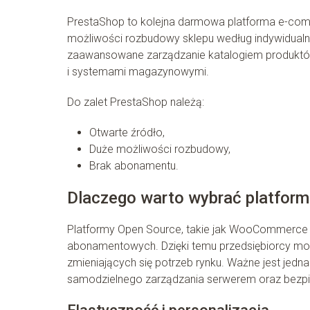
PrestaShop to kolejna darmowa platforma e-comm
możliwości rozbudowy sklepu według indywidualn
zaawansowane zarządzanie katalogiem produktów,
i systemami magazynowymi.
Do zalet PrestaShop należą:
Otwarte źródło,
Duże możliwości rozbudowy,
Brak abonamentu.
Dlaczego warto wybrać platfor
Platformy Open Source, takie jak WooCommerce i 
abonamentowych. Dzięki temu przedsiębiorcy mog
zmieniających się potrzeb rynku. Ważne jest jedna
samodzielnego zarządzania serwerem oraz bezp