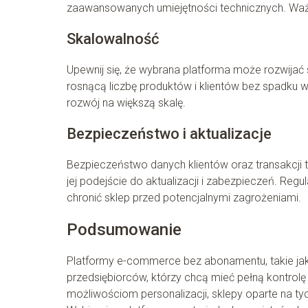
zaawansowanych umiejętności technicznych. Ważne j
Skalowalność
Upewnij się, że wybrana platforma może rozwija
rosnącą liczbę produktów i klientów bez spadku w
rozwój na większą skalę.
Bezpieczeństwo i aktualizacje
Bezpieczeństwo danych klientów oraz transakcji 
jej podejście do aktualizacji i zabezpieczeń. Reg
chronić sklep przed potencjalnymi zagrożeniami.
Podsumowanie
Platformy e-commerce bez abonamentu, takie jak
przedsiębiorców, którzy chcą mieć pełną kontrolę
możliwościom personalizacji, sklepy oparte na ty