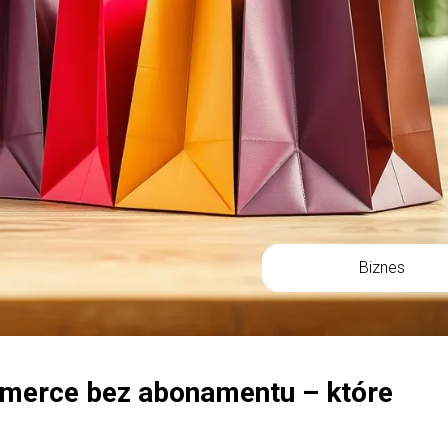
Biznes
merce bez abonamentu – które